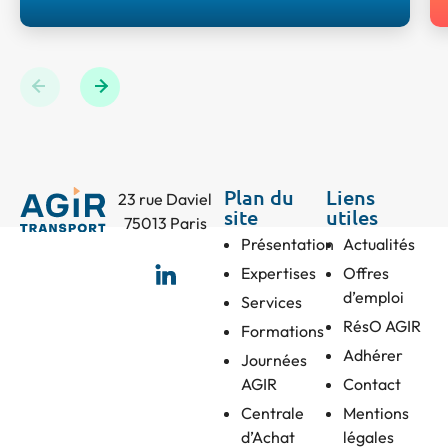
Retrouvez l'interview de Nicolas POSSAMAI, Directeur
Commercial de Seipra Score et Partenaire bronze des
Journées AGIR 2026.
Previous
Next
Plan du
Liens
23 rue Daviel
site
utiles
75013 Paris
Présentation
Actualités
Expertises
Offres
d’emploi
Services
RésO AGIR
Formations
Adhérer
Journées
AGIR
Contact
Centrale
Mentions
d’Achat
légales