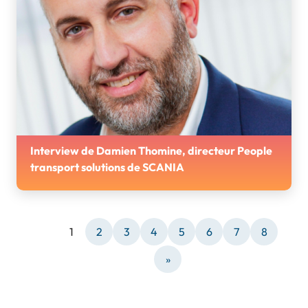
Interview de Damien Thomine, directeur People
transport solutions de SCANIA
SCANIA est Partenaire Or des Journées AGIR 2026
d'Angers
1
2
3
4
5
6
7
8
»