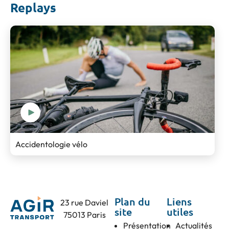
Replays
Accidentologie vélo
Plan du
Liens
23 rue Daviel
site
utiles
75013 Paris
Présentation
Actualités