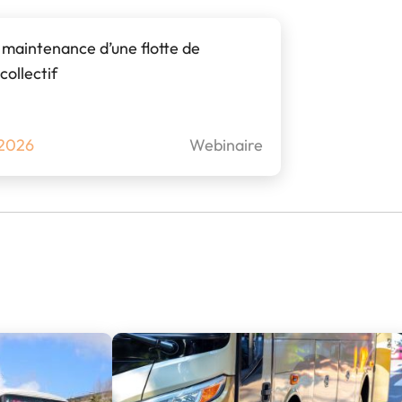
V
Visiter l’expo
P
 maintenance d’une flotte de
Pourquoi exposer ?
L
collectif
FAQ Exposant
 2026
Webinaire