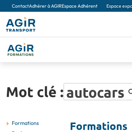
Contact
Adhérer à AGIR
Espace Adhérent
Espace exp
À propos d'
Nos e
Des spé
Création et 
Mot clé :
autocars
L'obse
Un outi
de la m
Nos valeurs
Formations
Formations