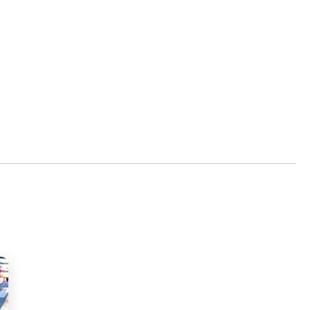
ous souhaitez participer
rogramme
e déroulé des Journées