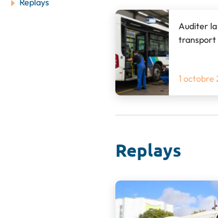
Replays
Auditer la
transport 
1 octobre
Replays