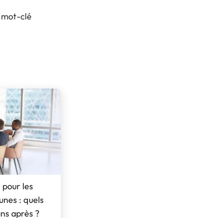
V
Visiter l’expo
 mot-clé
P
Pourquoi exposer ?
L
FAQ Exposant
 pour les
es : quels
ans après ?