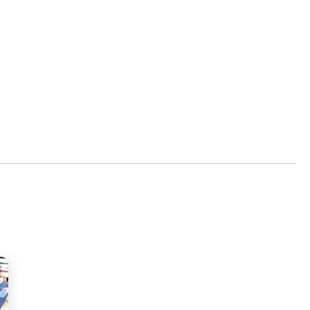
ous souhaitez participer
rogramme
e déroulé des Journées