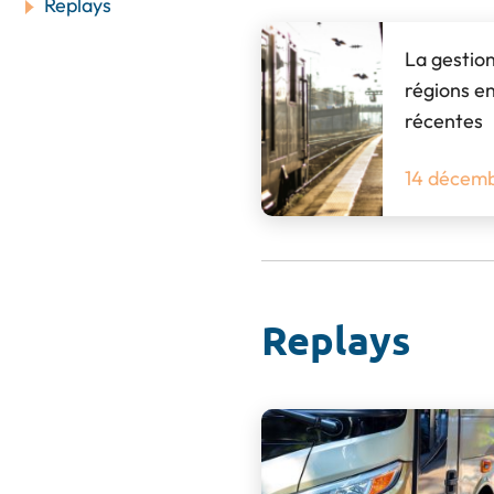
Replays
La gestion
régions en
récentes
14 décem
Replays