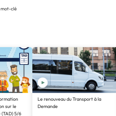
V
Visiter l’expo
 mot-clé
P
Pourquoi exposer ?
L
FAQ Exposant
formation
Le renouveau du Transport à la
n sur le
Demande
 (TAD) 5/6