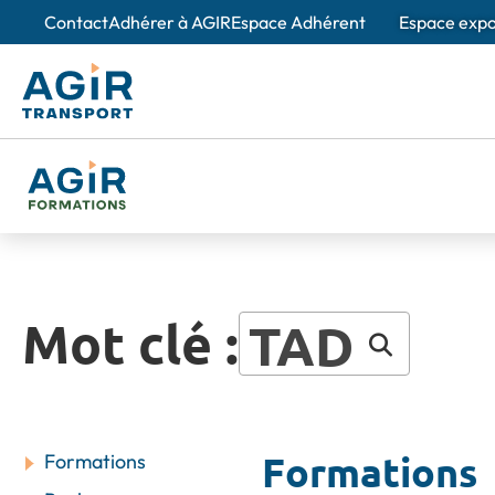
Contact
Adhérer à AGIR
Espace Adhérent
Espace exp
À propos d'
Nos e
Des spé
Création et 
Mot clé :
TAD
L'obse
Un outi
de la m
Nos valeurs
Formations
Formations