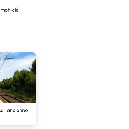
V
Visiter l’expo
 mot-clé
P
Pourquoi exposer ?
L
FAQ Exposant
 sur ancienne