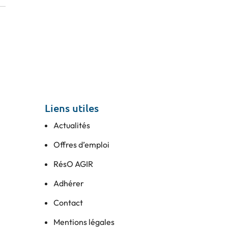
V
Visiter l’expo
P
Pourquoi exposer ?
L
FAQ Exposant
Liens utiles
Actualités
Offres d’emploi
RésO AGIR
Adhérer
Contact
Mentions légales