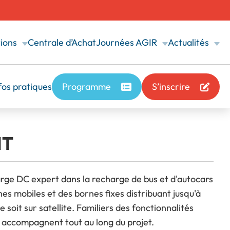
ions
Centrale d’Achat
Journées AGIR
Actualités
fos pratiques
Programme
S’inscrire
te
Calendrier
nférences
ration
Toutes nos actualités
 le secteur de la
Toutes nos prochaines formations
matique et sujets de conférences
Toutes nos dernières actualités
e
tworking
NT
siter l'expo
FAQ
 moments de convivialité
ervenants
erçu des Journées AGIR
Une question, une réponse
umentaires
votre disposition
sites techniques
rge DC expert dans la recharge de bus et d'autocars
 réalisations des territoires
Q Exposant
 mobiles et des bornes fixes distribuant jusqu'à
e question, une réponse
soit sur satellite. Familiers des fonctionnalités
'inscrire
 accompagnent tout au long du projet.