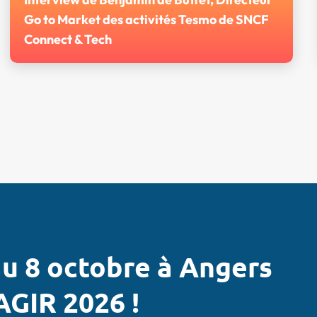
Go to Market des activités Tesmo de SNCF
Connect & Tech
Retrouvez l'interview de Benjamin de Buttet,
Directeur Go to Market des activités Tesmo
de SNCF Connect & Tech.
u 8 octobre à Angers
AGIR 2026 !