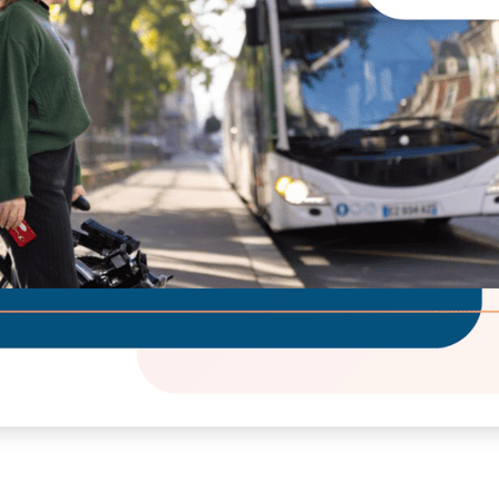
V
Visiter l’expo
P
Pourquoi exposer ?
L
FAQ Exposant