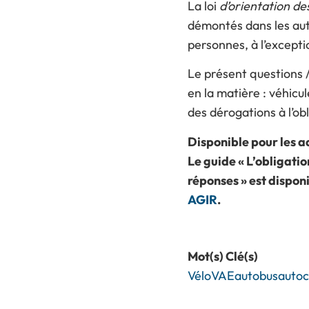
La loi
d’orientation de
démontés dans les auto
personnes, à l’excepti
Le présent questions 
en la matière : véhicul
des dérogations à l’ob
Disponible pour les 
Le guide « L’obligatio
réponses » est dispon
AGIR
.
Mot(s) Clé(s)
Vélo
VAE
autobus
autoc