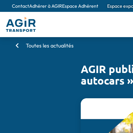
Contact
Adhérer à AGIR
Espace Adhérent
Espace exp
Toutes les actualités
À propos d'
Nos e
AGIR publi
Des spé
autocars 
Création et 
L'obse
Un outi
de la m
Nos valeurs