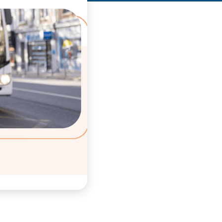
ous souhaitez participer
rogramme
e déroulé des Journées