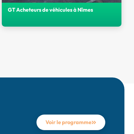
GT Acheteurs de véhicules à Nîmes
Les 3 et 4 juin derniers, le GT Acheteurs de
véhicules des AOM de + de 250 000
habitants s’est réuni à Nîmes pour deux
journées de travail.
Voir le programme