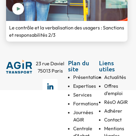
Le contrôle et la verbalisation des usagers : Sanctions
et responsabilités 2/3
Plan du
Liens
23 rue Daviel
site
utiles
75013 Paris
Présentation
Actualités
Expertises
Offres
d’emploi
Services
RésO AGIR
Formations
Adhérer
Journées
AGIR
Contact
Centrale
Mentions
d’Achat
légales