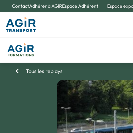
Contact
Adhérer à AGIR
Espace Adhérent
Espace exp
À propos d'
Nos e
Des spé
Tous les replays
Création et 
L'obse
Un outi
de la m
Nos valeurs