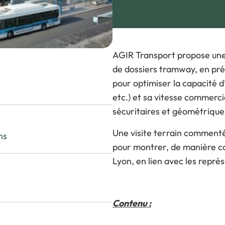
V
Visiter l’expo
P
Pourquoi exposer ?
L
FAQ Exposant
AGIR Transport propose une
de dossiers tramway, en pr
pour optimiser la capacité d
etc.) et sa vitesse commercia
sécuritaires et géométriques
Une visite terrain commenté
ns
pour montrer, de manière c
Lyon, en lien avec les repr
Contenu :