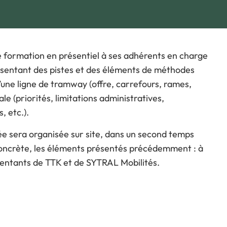
ous souhaitez participer
rogramme
e déroulé des Journées
 formation en présentiel à ses adhérents en charge
ésentant des pistes et des éléments de méthodes
’une ligne de tramway (offre, carrefours, rames,
le (priorités, limitations administratives,
, etc.).
e sera organisée sur site, dans un second temps
oncrète, les éléments présentés précédemment : à
ésentants de TTK et de SYTRAL Mobilités.