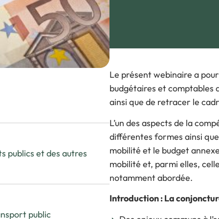
V
Visiter l’expo
P
Pourquoi exposer ?
L
FAQ Exposant
Le présent webinaire a pour 
budgétaires et comptables a
ainsi que de retracer le cadr
L’un des aspects de la comp
différentes formes ainsi que
mobilité et le budget annex
s publics et des autres
mobilité et, parmi elles, ce
notamment abordée.
Introduction : La conjonctur
nsport public