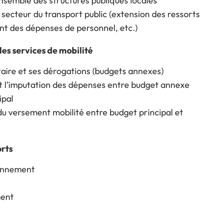
nsemble des structures publiques locales
 secteur du transport public (extension des ressorts
nt des dépenses de personnel, etc.)
es services de mobilité
taire et ses dérogations (budgets annexes)
et l’imputation des dépenses entre budget annexe
ipal
 du versement mobilité entre budget principal et
orts
ionnement
ment