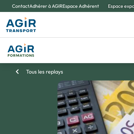
Contact
Adhérer à AGIR
Espace Adhérent
Espace exp
À propos d'
Nos e
Des spé
Tous les replays
Création et 
L'obse
Un outi
de la m
Nos valeurs