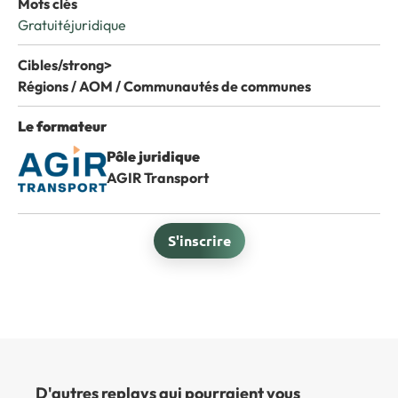
Mots clés
Gratuité
juridique
Cibles/strong>
Régions / AOM / Communautés de communes
Le formateur
Pôle juridique
AGIR Transport
S'inscrire
D'autres replays qui pourraient vous