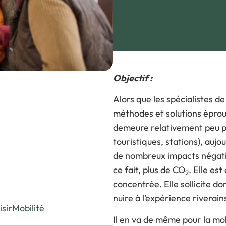
V
Visiter l’expo
P
Pourquoi exposer ?
L
FAQ Exposant
Objectif :
Alors que les spécialistes d
méthodes et solutions éprouv
demeure relativement peu pr
touristiques, stations), auj
de nombreux impacts négatifs
ce fait, plus de CO
. Elle es
2
concentrée. Elle sollicite d
nuire à l’expérience riverains
isir
Mobilité
Il en va de même pour la mob