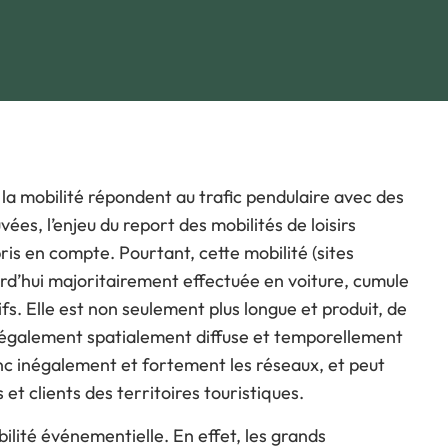
ous souhaitez participer
rogramme
e déroulé des Journées
e la mobilité répondent au trafic pendulaire avec des
ées, l’enjeu du report des mobilités de loisirs
is en compte. Pourtant, cette mobilité (sites
ourd’hui majoritairement effectuée en voiture, cumule
. Elle est non seulement plus longue et produit, de
t également spatialement diffuse et temporellement
onc inégalement et fortement les réseaux, et peut
 et clients des territoires touristiques.
ilité événementielle. En effet, les grands