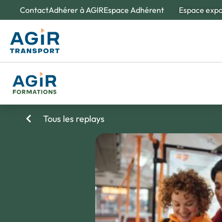
Contact
Adhérer à AGIR
Espace Adhérent
Espace exp
À propos d'
Nos e
Des spé
Tous les replays
Création et 
L'obse
Un outi
de la m
Nos valeurs