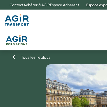
Contact
Adhérer à AGIR
Espace Adhérent
Espace exp
À propos d'
Nos e
Des spé
Tous les replays
Création et 
L'obse
Un outi
de la m
Nos valeurs