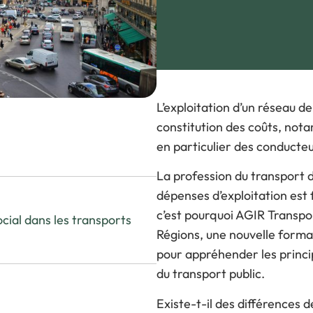
V
Visiter l’expo
P
Pourquoi exposer ?
L
FAQ Exposant
L’exploitation d’un réseau d
constitution des coûts, nota
en particulier des conducteur
La profession du transport 
dépenses d’exploitation est 
c’est pourquoi AGIR Transpo
ocial dans les transports
Régions, une nouvelle forma
pour appréhender les princip
du transport public.
Existe-t-il des différences d