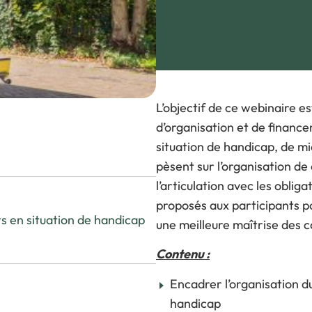
V
Visiter l’expo
P
Pourquoi exposer ?
L
FAQ Exposant
L’objectif de ce webinaire e
d’organisation et de financ
situation de handicap, de mi
pèsent sur l’organisation d
l’articulation avec les obliga
proposés aux participants po
s en situation de handicap
une meilleure maîtrise des co
Contenu :
Encadrer l’organisation d
handicap