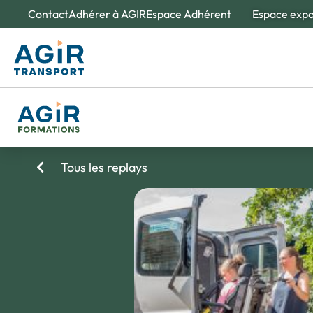
Contact
Adhérer à AGIR
Espace Adhérent
Espace exp
À propos d'
Nos e
Des spé
Tous les replays
Création et 
L'obse
Un outi
de la m
Nos valeurs