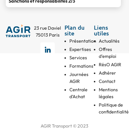
Sanctions et responsabilités 2/3
Plan du
Liens
23 rue Daviel
site
utiles
75013 Paris
Présentation
Actualités
Expertises
Offres
d’emploi
Services
RésO AGIR
Formations
Adhérer
Journées
AGIR
Contact
Centrale
Mentions
d’Achat
légales
Politique de
confidentialité
AGIR Transport © 2023