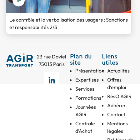
Le contrôle et la verbalisation des usagers : Sanctions
et responsabilités 2/3
Plan du
Liens
23 rue Daviel
site
utiles
75013 Paris
Présentation
Actualités
Expertises
Offres
d’emploi
Services
RésO AGIR
Formations
Adhérer
Journées
AGIR
Contact
Centrale
Mentions
d’Achat
légales
Politique de